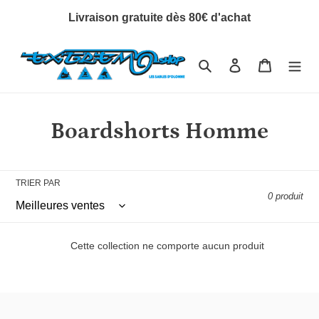
Passer
Livraison gratuite dès 80€ d'achat
au
contenu
Rechercher
Se connecter
Panier
C
Boardshorts Homme
o
l
TRIER PAR
0 produit
l
e
Cette collection ne comporte aucun produit
c
t