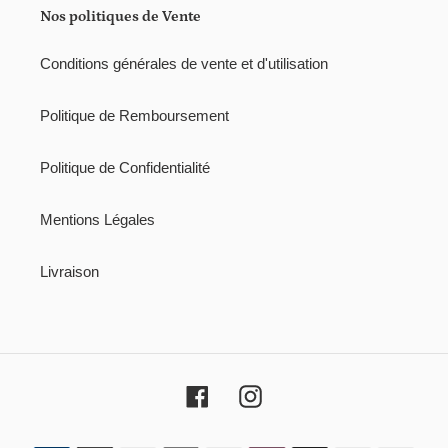
i
Nos politiques de Vente
o
Conditions générales de vente et d'utilisation
n
:
Politique de Remboursement
Politique de Confidentialité
Mentions Légales
Livraison
Facebook
Instagram
Moyens