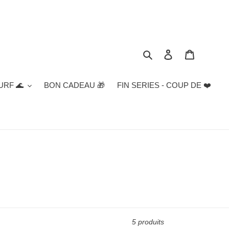
Rechercher
Se connecter
Panier
URF 🌊
BON CADEAU 🎁
FIN SERIES - COUP DE ❤️
5 produits