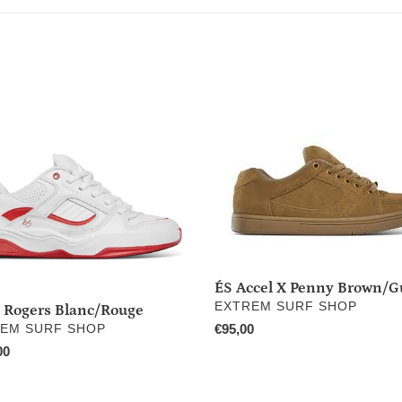
l
e
c
ÉS
Accel
t
s
X
/Rouge
Penny
i
Brown/Gum
o
n
:
ÉS Accel X Penny Brown/
DISTRIBUTEUR
EXTREM SURF SHOP
J Rogers Blanc/Rouge
RIBUTEUR
Prix
€95,00
EM SURF SHOP
normal
00
l