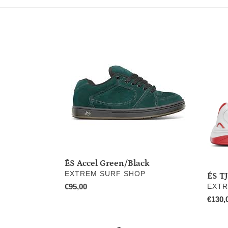
ÉS
ÉS
Accel
TJ
Green/Black
Roger
Blanc
ÉS Accel Green/Black
DISTRIBUTEUR
EXTREM SURF SHOP
ÉS T
Prix
€95,00
DIST
EXTR
normal
Prix
€130,
norma