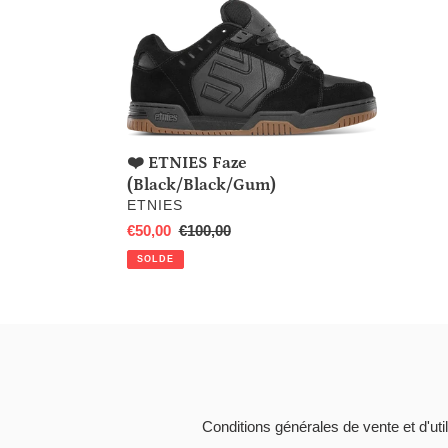
❤️
ETNIES
Faze
(Black/Black/Gum)
❤️ ETNIES Faze
(Black/Black/Gum)
DISTRIBUTEUR
ETNIES
Prix
€50,00
Prix
€100,00
réduit
normal
SOLDE
Conditions générales de vente et d'util