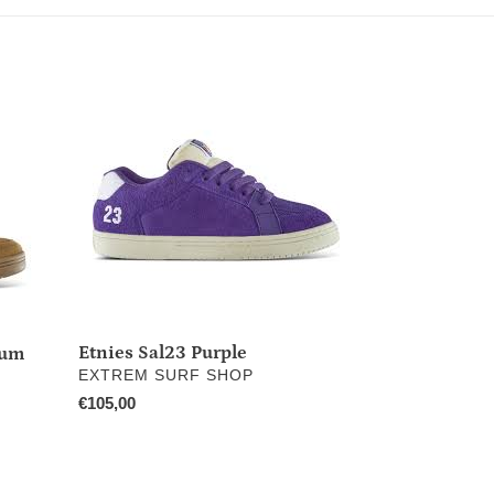
Etnies
Sal23
Purple
Etnies Sal23 Purple
Gum
DISTRIBUTEUR
EXTREM SURF SHOP
Prix
€105,00
normal