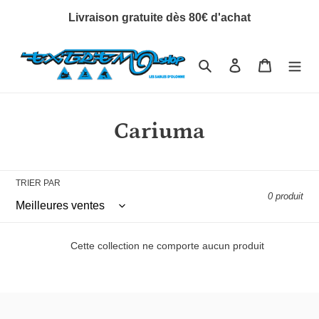
Passer
Livraison gratuite dès 80€ d'achat
au
contenu
Rechercher
Se connecter
Panier
C
Cariuma
o
l
TRIER PAR
0 produit
l
e
Cette collection ne comporte aucun produit
c
t