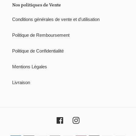
i
Nos politiques de Vente
o
Conditions générales de vente et d'utilisation
n
:
Politique de Remboursement
Politique de Confidentialité
Mentions Légales
Livraison
Facebook
Instagram
Moyens