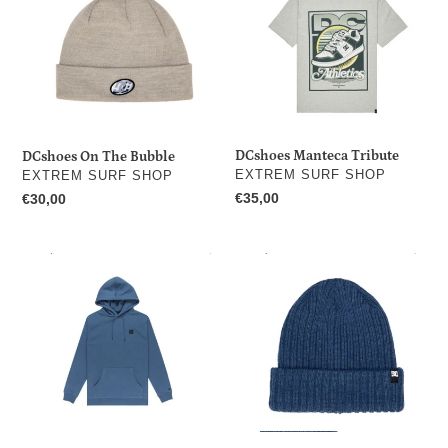
The
Tribute
Bubble
DCshoes Manteca Tribute
DCshoes On The Bubble
DISTRIBUTEUR
EXTREM SURF SHOP
DISTRIBUTEUR
EXTREM SURF SHOP
Prix
€35,00
Prix
€30,00
normal
normal
DCshoes
DCshoes
DC
Fish
1994
N
Destroy
2