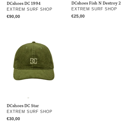
DCshoes Fish N Destroy 2
DCshoes DC 1994
DISTRIBUTEUR
DISTRIBUTEUR
EXTREM SURF SHOP
EXTREM SURF SHOP
Prix
€25,00
Prix
€90,00
normal
normal
DCshoes
DC
Star
DCshoes DC Star
DISTRIBUTEUR
EXTREM SURF SHOP
Prix
€30,00
normal