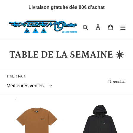
Passer
Livraison gratuite dès 80€ d'achat
au
contenu
Rechercher
Se connecter
Panier
C
TABLE DE LA SEMAINE ☀️
o
l
TRIER PAR
11 produits
l
e
DCshoes
DCshoes
c
Patch
Tonic
it
t