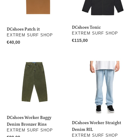
i
o
n
DCshoes Tonic
DCshoes Patch it
:
DISTRIBUTEUR
EXTREM SURF SHOP
DISTRIBUTEUR
EXTREM SURF SHOP
Prix
€115,00
Prix
€40,00
normal
normal
DCshoes
DCshoes
Worker
Worker
Baggy
Straight
Denim
Denim
Bronzer
RIL
Rins
DCshoes Worker Baggy
DCshoes Worker Straight
Denim Bronzer Rins
Denim RIL
DISTRIBUTEUR
EXTREM SURF SHOP
DISTRIBUTEUR
EXTREM SURF SHOP