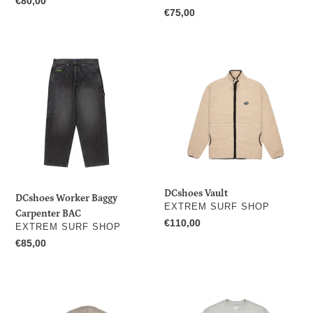
Prix
€80,00
Prix
€75,00
normal
normal
DCshoes
DCshoes
Worker
Vault
Baggy
Carpenter
BAC
DCshoes Vault
DCshoes Worker Baggy
DISTRIBUTEUR
EXTREM SURF SHOP
Carpenter BAC
Prix
€110,00
DISTRIBUTEUR
EXTREM SURF SHOP
normal
Prix
€85,00
normal
DCshoes
DCshoes
On
Manteca