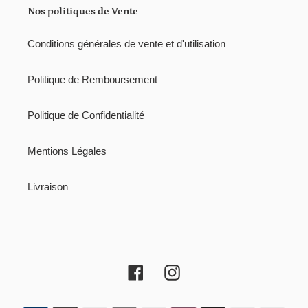
i
Nos politiques de Vente
o
Conditions générales de vente et d'utilisation
n
:
Politique de Remboursement
Politique de Confidentialité
Mentions Légales
Livraison
Facebook
Instagram
Moyens