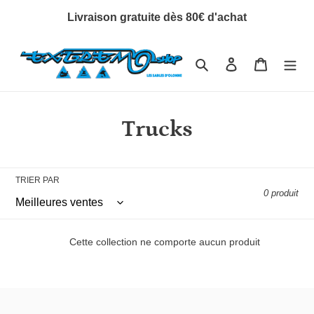
Passer
Livraison gratuite dès 80€ d'achat
au
contenu
Rechercher
Se connecter
Panier
C
Trucks
o
l
TRIER PAR
0 produit
l
e
Cette collection ne comporte aucun produit
c
t