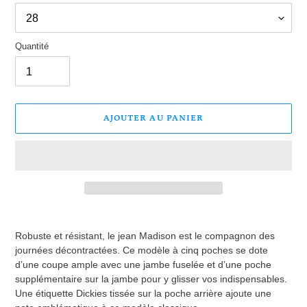
Quantité
AJOUTER AU PANIER
Ajout
d'un
Robuste et résistant, le jean Madison est le compagnon des
produit
journées décontractées. Ce modèle à cinq poches se dote
à
d’une coupe ample avec une jambe fuselée et d’une poche
votre
supplémentaire sur la jambe pour y glisser vos indispensables.
panier
Une étiquette Dickies tissée sur la poche arrière ajoute une