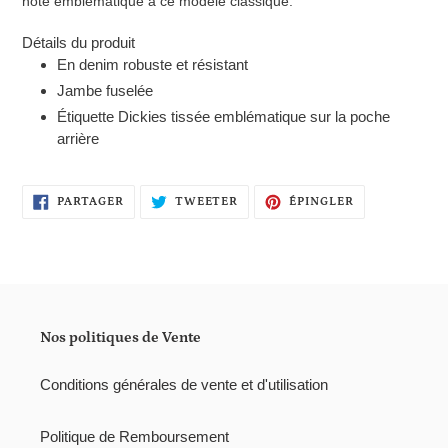
note emblématique à ce modèle classique.
Détails du produit
En denim robuste et résistant
Jambe fuselée
Étiquette Dickies tissée emblématique sur la poche
arrière
PARTAGER
TWEETER
ÉPINGLER
PARTAGER
TWEETER
ÉPINGLER
SUR
SUR
SUR
FACEBOOK
TWITTER
PINTEREST
Nos politiques de Vente
Conditions générales de vente et d'utilisation
Politique de Remboursement