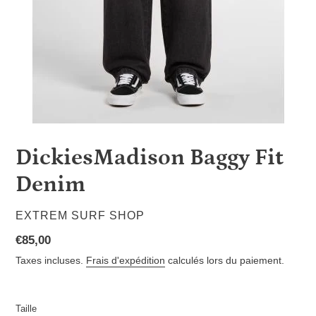
DickiesMadison Baggy Fit
Denim
DISTRIBUTEUR
EXTREM SURF SHOP
Prix
€85,00
normal
Taxes incluses.
Frais d'expédition
calculés lors du paiement.
Taille