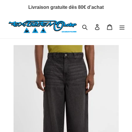
Passer
Livraison gratuite dès 80€ d'achat
au
contenu
Rechercher
Se connecter
Panier