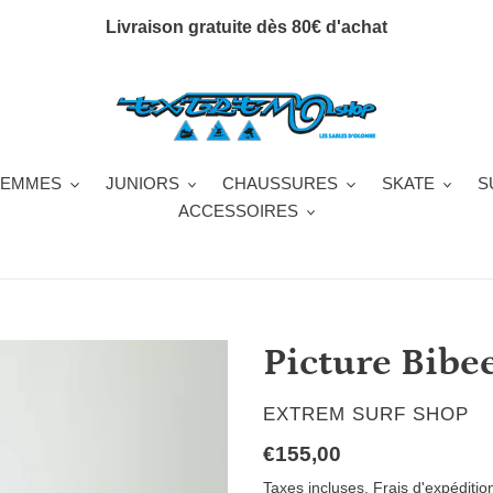
Livraison gratuite dès 80€ d'achat
FEMMES
JUNIORS
CHAUSSURES
SKATE
S
ACCESSOIRES
Picture Bibe
DISTRIBUTEUR
EXTREM SURF SHOP
Prix
€155,00
normal
Taxes incluses.
Frais d'expéditio