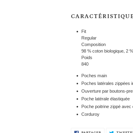
à
votre
CARACTÉRISTIQU
panier
Fit
Regular
Composition
98 % coton biologique, 2 
Poids
840
Poches main
Poches latérales zippées i
Ouverture par boutons-pre
Poche latérale élastiquée
Poche poitrine zippé avec 
Corduroy
PARTAGER
PARTAGER
TWEETE