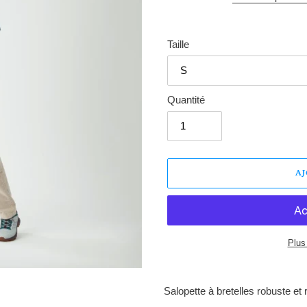
Taille
Quantité
A
Plus
Ajout
d'un
Salopette à bretelles robuste et 
produit