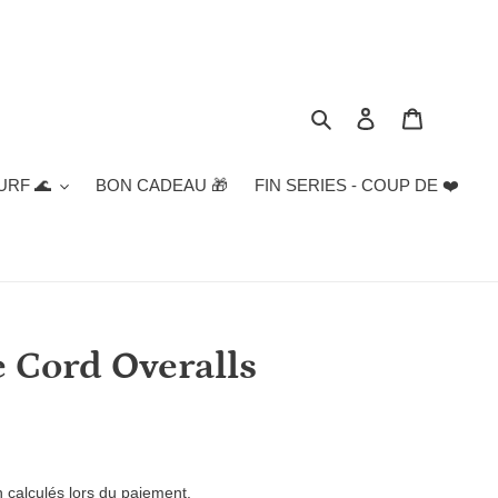
Rechercher
Se connecter
Panier
URF 🌊
BON CADEAU 🎁
FIN SERIES - COUP DE ❤️
e Cord Overalls
n
calculés lors du paiement.