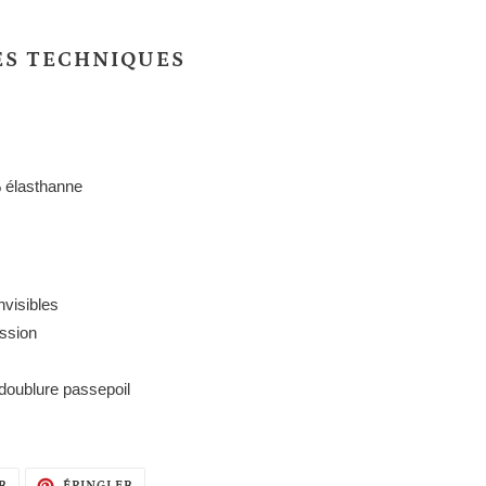
ES TECHNIQUES
% élasthanne
nvisibles
ssion
doublure passepoil
TWEETER
ÉPINGLER
R
ÉPINGLER