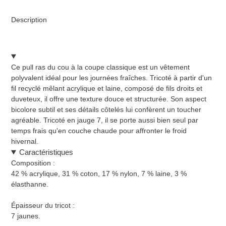
Ajout
d'un
Description
produit
à
votre
panier
Ce pull ras du cou à la coupe classique est un vêtement
polyvalent idéal pour les journées fraîches. Tricoté à partir d'un
fil recyclé mêlant acrylique et laine, composé de fils droits et
duveteux, il offre une texture douce et structurée. Son aspect
bicolore subtil et ses détails côtelés lui confèrent un toucher
agréable. Tricoté en jauge 7, il se porte aussi bien seul par
temps frais qu'en couche chaude pour affronter le froid
hivernal.
Caractéristiques
Composition :
42 % acrylique, 31 % coton, 17 % nylon, 7 % laine, 3 %
élasthanne.
Épaisseur du tricot :
7 jaunes.