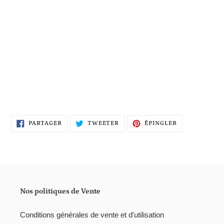
PARTAGER
TWEETER
ÉPINGLER
PARTAGER
TWEETER
ÉPINGLER
SUR
SUR
SUR
FACEBOOK
TWITTER
PINTEREST
Nos politiques de Vente
Conditions générales de vente et d'utilisation