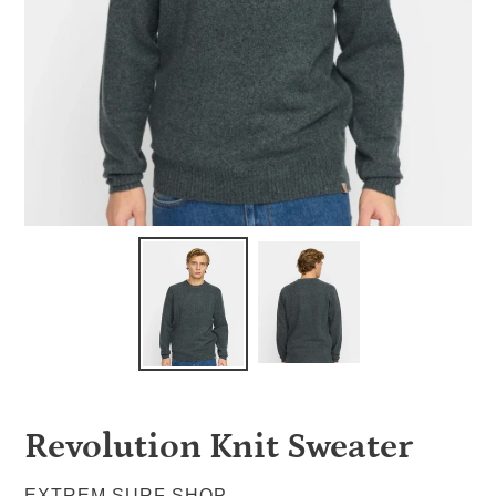
Revolution Knit Sweater
DISTRIBUTEUR
EXTREM SURF SHOP