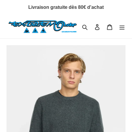
Passer
Livraison gratuite dès 80€ d'achat
au
contenu
Rechercher
Se connecter
Panier