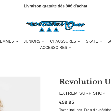
Livraison gratuite dès 80€ d'achat
FEMMES
JUNIORS
CHAUSSURES
SKATE
S
ACCESSOIRES
Revolution Ut
DISTRIBUTEUR
EXTREM SURF SHOP
Prix
€99,95
normal
Taxes incluses.
Frais d'expéditio