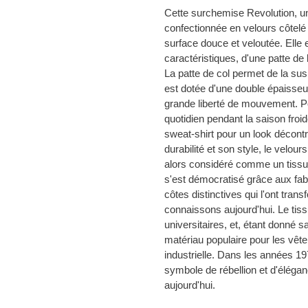
à
Cette surchemise Revolution, un
votre
confectionnée en velours côtelé 
panier
surface douce et veloutée. Elle e
caractéristiques, d'une patte de
La patte de col permet de la sus
est dotée d'une double épaisseur
grande liberté de mouvement. 
quotidien pendant la saison froi
sweat-shirt pour un look décont
durabilité et son style, le velours
alors considéré comme un tissu r
s'est démocratisé grâce aux fabr
côtes distinctives qui l'ont tran
connaissons aujourd'hui. Le tiss
universitaires, et, étant donné s
matériau populaire pour les vête
industrielle. Dans les années 19
symbole de rébellion et d'élégan
aujourd'hui.