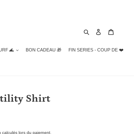
Rechercher
Se connecter
Panier
URF 🌊
BON CADEAU 🎁
FIN SERIES - COUP DE ❤️
ility Shirt
n
calculés lors du paiement.