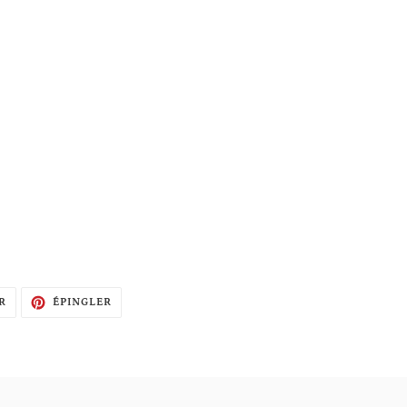
TWEETER
ÉPINGLER
R
ÉPINGLER
SUR
SUR
TWITTER
PINTEREST