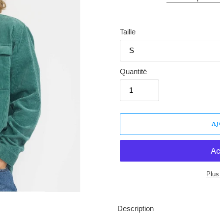
Taille
Quantité
A
Plus
Ajout
d'un
Description
produit