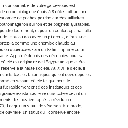
 incontournable de votre garde-robe, est
de coton biologique épais à 8 côtes, offrant une
st ornée de poches poitrine carrées utilitaires
 boutonnage ton sur ton et de poignets ajustables.
pendre facilement, et pour un confort optimal, elle
 de tissu au dos avec un pli creux, offrant une
Portez-la comme une chemise chaude au
de, ou superposez-la à un t-shirt imprimé ou un
racté. Apprécié depuis des décennies pour sa
 côtelé est originaire de l'Égypte antique et était
éservé à la haute société. Au XVIIIe siècle, il
icants textiles britanniques qui ont développé les
sformé en velours côtelé tel que nous le
u fut rapidement prisé des instituteurs et des
a grande résistance, le velours côtelé devint un
ments des ouvriers après la révolution
70, il acquit un statut de vêtement à la mode,
ce ouvrière, un statut qu'il conserve encore