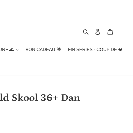
Rechercher
Se connecter
Panier
URF 🌊
BON CADEAU 🎁
FIN SERIES - COUP DE ❤️
ld Skool 36+ Dan