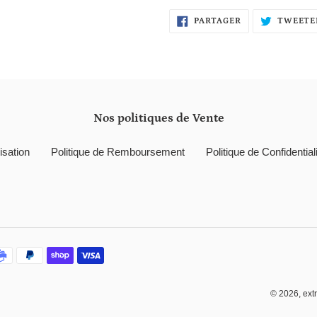
d'un
PARTAGER
produit
PARTAGER
TWEETE
SUR
FACEBOOK
à
votre
panier
Nos politiques de Vente
isation
Politique de Remboursement
Politique de Confidential
© 2026,
ext