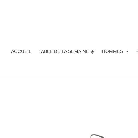
Passer
au
contenu
ACCUEIL
TABLE DE LA SEMAINE ☀️
HOMMES