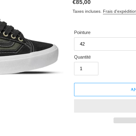
Prix
€85,00
normal
Taxes incluses.
Frais d'expéditio
Pointure
Quantité
A
Ajout