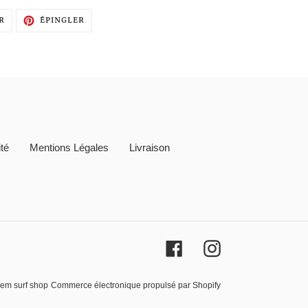
TWEETER
ÉPINGLER
R
ÉPINGLER
SUR
SUR
TWITTER
PINTEREST
ité
Mentions Légales
Livraison
Facebook
Instagram
rem surf shop
Commerce électronique propulsé par Shopify