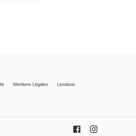
TWITTER
PINTEREST
ité
Mentions Légales
Livraison
Facebook
Instagram