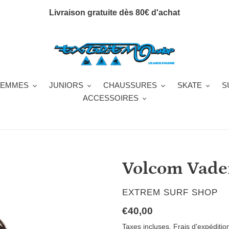
Livraison gratuite dès 80€ d'achat
FEMMES
JUNIORS
CHAUSSURES
SKATE
S
ACCESSOIRES
Volcom Vader
DISTRIBUTEUR
EXTREM SURF SHOP
Prix
€40,00
normal
Taxes incluses.
Frais d'expéditio