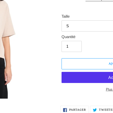
Taille
Quantité
A
Plus
Ajout
d'un
PARTAGER
produit
PARTAGER
TWEETE
SUR