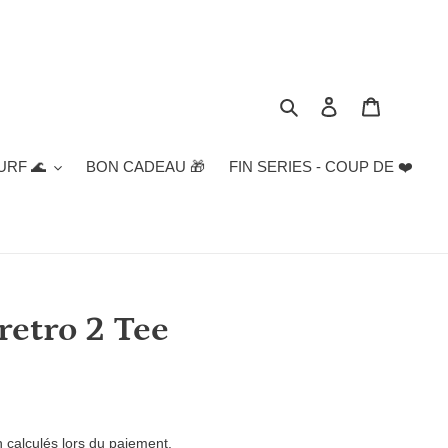
Rechercher
Se connecter
Panier
URF 🌊
BON CADEAU 🎁
FIN SERIES - COUP DE ❤️
etro 2 Tee
n
calculés lors du paiement.