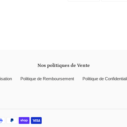
FACEBOOK
à
votre
panier
Nos politiques de Vente
isation
Politique de Remboursement
Politique de Confidential