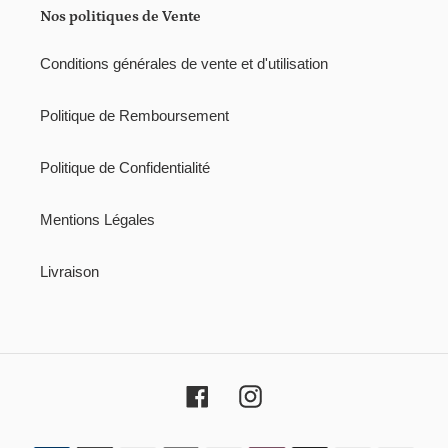
i
Nos politiques de Vente
o
Conditions générales de vente et d'utilisation
n
:
Politique de Remboursement
Politique de Confidentialité
Mentions Légales
Livraison
Facebook
Instagram
Moyens