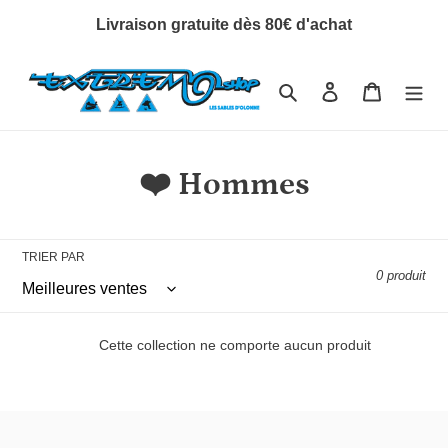
Passer
Livraison gratuite dès 80€ d'achat
au
contenu
Rechercher
Se connecter
Panier
C
❤️ Hommes
o
l
TRIER PAR
0 produit
l
e
Cette collection ne comporte aucun produit
c
t