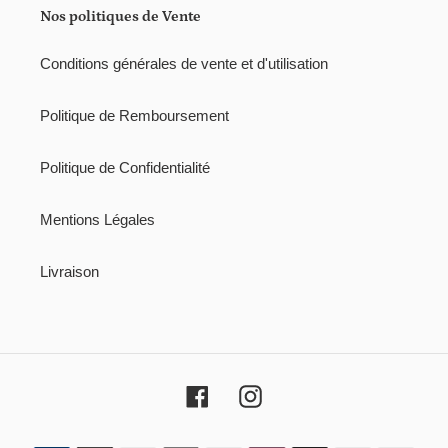
i
Nos politiques de Vente
o
Conditions générales de vente et d'utilisation
n
:
Politique de Remboursement
Politique de Confidentialité
Mentions Légales
Livraison
Facebook
Instagram
Moyens