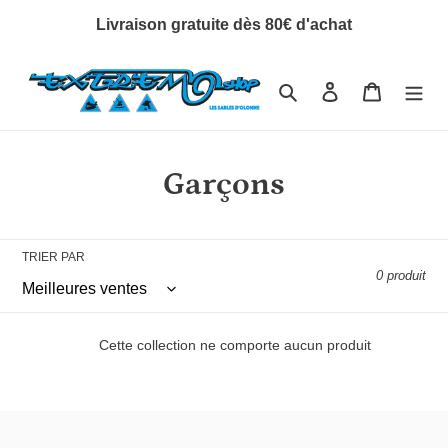
Passer
Livraison gratuite dès 80€ d'achat
au
contenu
Rechercher
Se connecter
Panier
C
Garçons
o
l
TRIER PAR
0 produit
l
e
Cette collection ne comporte aucun produit
c
t