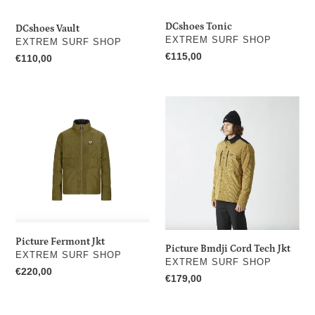
DCshoes Tonic
DCshoes Vault
DISTRIBUTEUR
EXTREM SURF SHOP
DISTRIBUTEUR
EXTREM SURF SHOP
Prix
€115,00
Prix
€110,00
normal
normal
Picture
Picture
Fermont
Bmdji
Jkt
Cord
Tech
Jkt
Picture Fermont Jkt
Picture Bmdji Cord Tech Jkt
DISTRIBUTEUR
EXTREM SURF SHOP
DISTRIBUTEUR
EXTREM SURF SHOP
Prix
€220,00
Prix
€179,00
normal
normal