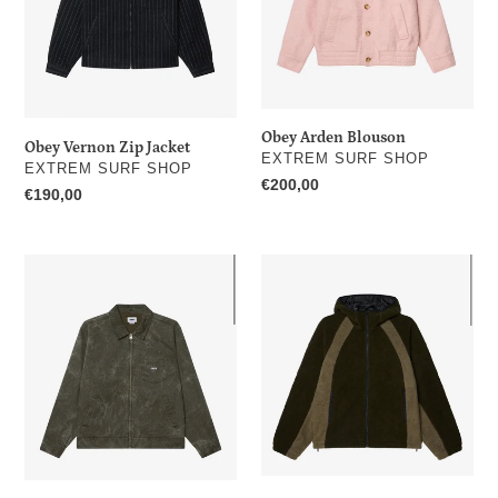
i
o
n
:
Obey Arden Blouson
Obey Vernon Zip Jacket
DISTRIBUTEUR
EXTREM SURF SHOP
DISTRIBUTEUR
EXTREM SURF SHOP
Prix
€200,00
Prix
€190,00
normal
normal
Obey
Obey
Workman
Alta
Jacket
Fleece