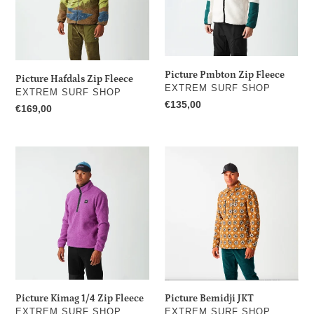
Picture Pmbton Zip Fleece
Picture Hafdals Zip Fleece
DISTRIBUTEUR
EXTREM SURF SHOP
DISTRIBUTEUR
EXTREM SURF SHOP
Prix
€135,00
Prix
€169,00
normal
normal
Picture
Picture
Kimag
Bemidji
1/4
JKT
Zip
Fleece
Picture Kimag 1/4 Zip Fleece
Picture Bemidji JKT
DISTRIBUTEUR
DISTRIBUTEUR
EXTREM SURF SHOP
EXTREM SURF SHOP