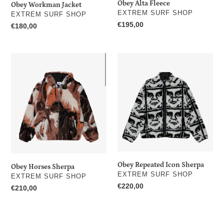
Obey Alta Fleece
Obey Workman Jacket
DISTRIBUTEUR
EXTREM SURF SHOP
DISTRIBUTEUR
EXTREM SURF SHOP
Prix
€195,00
Prix
€180,00
normal
normal
Obey
Obey
Horses
Repeated
Sherpa
Icon
Sherpa
Obey Repeated Icon Sherpa
Obey Horses Sherpa
DISTRIBUTEUR
EXTREM SURF SHOP
DISTRIBUTEUR
EXTREM SURF SHOP
Prix
€220,00
Prix
€210,00
normal
normal
DCshoes
DCshoes