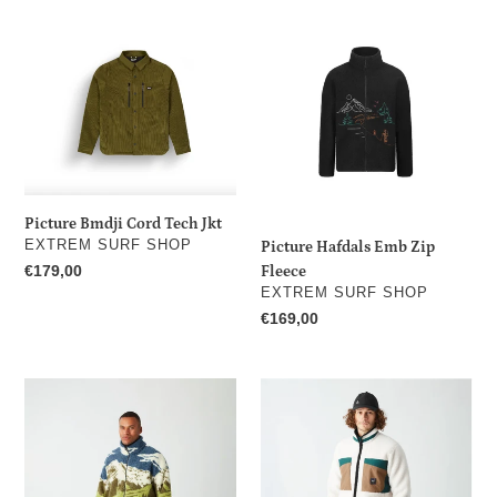
Picture
Picture
Bmdji
Hafdals
Cord
Emb
Tech
Zip
Jkt
Fleece
Picture Bmdji Cord Tech Jkt
DISTRIBUTEUR
EXTREM SURF SHOP
Picture Hafdals Emb Zip
Prix
€179,00
Fleece
DISTRIBUTEUR
EXTREM SURF SHOP
normal
Prix
€169,00
normal
Picture
Picture
Hafdals
Pmbton
Zip
Zip
Fleece
Fleece