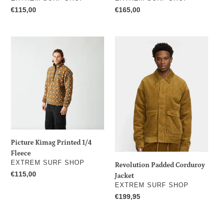
Prix
€115,00
Prix
€165,00
normal
normal
Picture
Revolution
Kimag
Padded
Printed
Corduroy
1/4
Jacket
Fleece
Picture Kimag Printed 1/4
Fleece
DISTRIBUTEUR
EXTREM SURF SHOP
Revolution Padded Corduroy
Prix
€115,00
Jacket
normal
DISTRIBUTEUR
EXTREM SURF SHOP
Prix
€199,95
normal