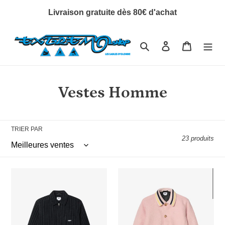
Passer
Livraison gratuite dès 80€ d'achat
au
contenu
Rechercher
Se connecter
Panier
C
Vestes Homme
o
l
TRIER PAR
23 produits
l
e
Obey
Obey
c
Vernon
Arden
Zip
Blouson
t
Jacket