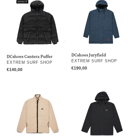
Cantera
Juryfield
Puffer
DCshoes Juryfield
DCshoes Cantera Puffer
DISTRIBUTEUR
EXTREM SURF SHOP
DISTRIBUTEUR
EXTREM SURF SHOP
Prix
€190,00
Prix
€140,00
normal
normal
DCshoes
DCshoes
Vault
Tonic