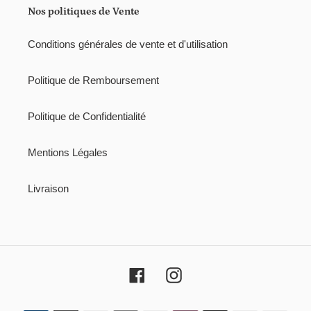
i
Nos politiques de Vente
o
Conditions générales de vente et d'utilisation
n
:
Politique de Remboursement
Politique de Confidentialité
Mentions Légales
Livraison
Facebook
Instagram
Moyens