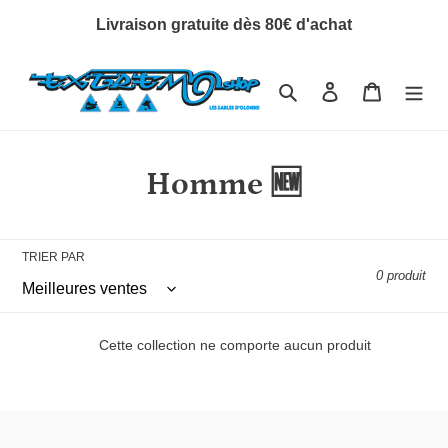
Passer
Livraison gratuite dès 80€ d'achat
au
contenu
Rechercher
Se connecter
Panier
C
Homme 🆕
o
l
TRIER PAR
0 produit
l
e
Cette collection ne comporte aucun produit
c
t