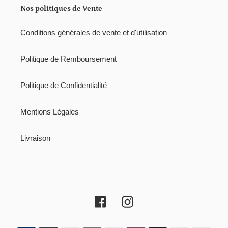
i
Nos politiques de Vente
o
Conditions générales de vente et d'utilisation
n
:
Politique de Remboursement
Politique de Confidentialité
Mentions Légales
Livraison
Facebook
Instagram
Moyens